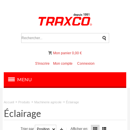
Mon panier
0,00 €
S'inscrire
Mon compte
Connexion
MENU
PRODUITS
Accueil
Produits
Machinerie agricole
Éclairage
OUTILS ET INSTRUMENTS
Éclairage
FILTRATION ET VANNES
Trier par
Afficher en: