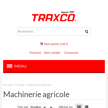
Mon panier
0,00 €
S'inscrire
Mon compte
Connexion
MENU
PRODUITS
Accueil
Produits
Machinerie agricole
OUTILS ET INSTRUMENTS
Machinerie agricole
FILTRATION ET VANNES
Trier par
Afficher en: