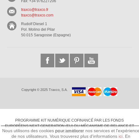
Fax: +34 976227206
traxco@traxco.fr
traxco@traxco.com
Rudolf Diesel 1
Pol. Molino del Pilar
50.015 Saragosse (Espagne)
Copyright © 2025 Traxco, S.A.
PROGRAMME KIT NUMÉRIQUE COFINANCÉ PAR LES FONDS
EUROPÉENS NEXT GENERATION (EU) DU MÉCANISME DE RELANCE ET
Nous utilisons des cookies pour améliorer nos services et l'expérienc
DE RÉSILIENCE
de nos utilisateurs. Vous trouverez plus d'informations
ici
. En