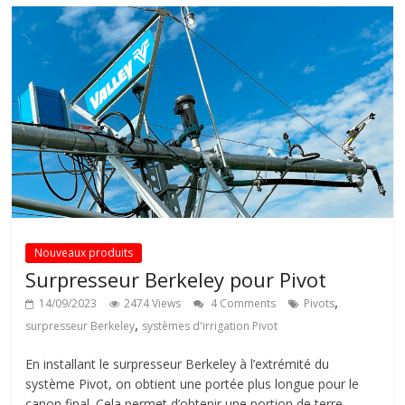
Nouveaux produits
Surpresseur Berkeley pour Pivot
,
14/09/2023
2474 Views
4 Comments
Pivots
,
surpresseur Berkeley
systèmes d'irrigation Pivot
En installant le surpresseur Berkeley à l’extrémité du
système Pivot, on obtient une portée plus longue pour le
canon final. Cela permet d’obtenir une portion de terre