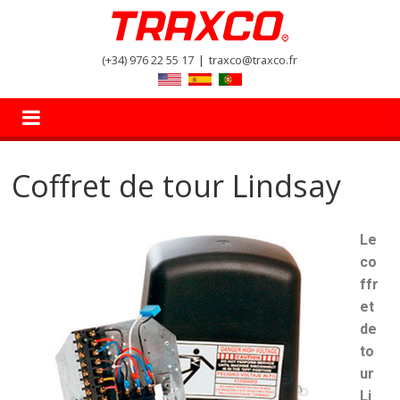
(+34) 976 22 55 17
|
traxco@traxco.fr
Coffret de tour Lindsay
Le
co
ffr
et
de
to
ur
Li