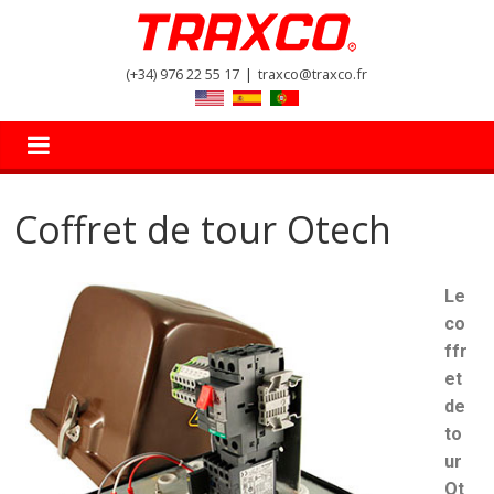
(+34) 976 22 55 17
|
traxco@traxco.fr
Coffret de tour Otech
Le
co
ffr
et
de
to
ur
Ot