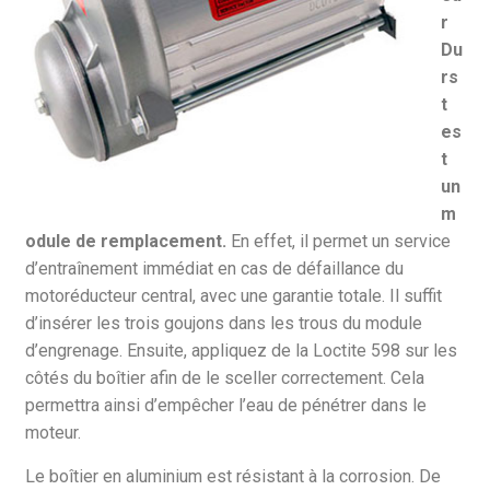
r
Du
rs
t
es
t
un
m
odule de remplacement.
En effet, il permet un service
d’entraînement immédiat en cas de défaillance du
motoréducteur central, avec une garantie totale. Il suffit
d’insérer les trois goujons dans les trous du module
d’engrenage. Ensuite, appliquez de la Loctite 598 sur les
côtés du boîtier afin de le sceller correctement. Cela
permettra ainsi d’empêcher l’eau de pénétrer dans le
moteur.
Le boîtier en aluminium est résistant à la corrosion. De