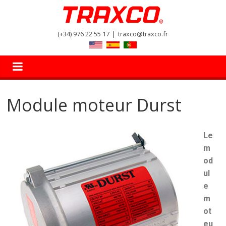
(+34) 976 22 55 17
|
traxco@traxco.fr
Module moteur Durst
Le
m
od
ul
e
m
ot
eu