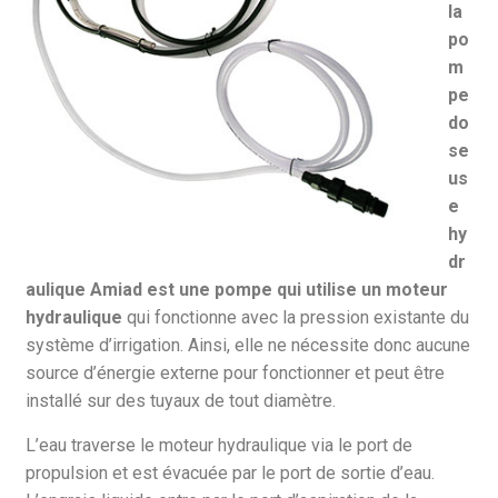
la
po
m
pe
do
se
us
e
hy
dr
aulique Amiad est une pompe qui utilise un moteur
hydraulique
qui fonctionne avec la pression existante du
système d’irrigation. Ainsi, elle ne nécessite donc aucune
source d’énergie externe pour fonctionner et peut être
installé sur des tuyaux de tout diamètre.
L’eau traverse le moteur hydraulique via le port de
propulsion et est évacuée par le port de sortie d’eau.