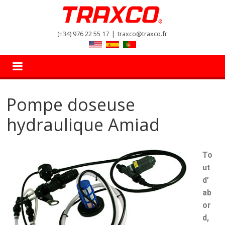
(+34) 976 22 55 17
|
traxco@traxco.fr
Pompe doseuse
hydraulique Amiad
To
ut
d’
ab
or
d,