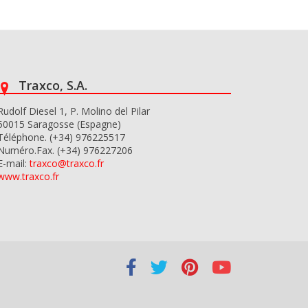
Traxco, S.A.
Rudolf Diesel 1, P. Molino del Pilar
50015 Saragosse (Espagne)
Téléphone. (+34) 976225517
Numéro.Fax. (+34) 976227206
E-mail:
traxco@traxco.fr
www.traxco.fr