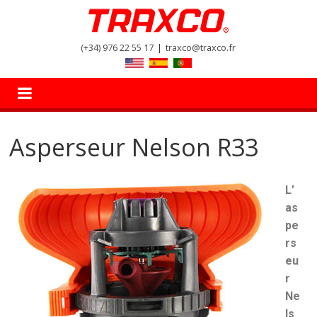
(+34) 976 22 55 17
|
traxco@traxco.fr
Asperseur Nelson R33
L’
as
pe
rs
eu
r
Ne
ls