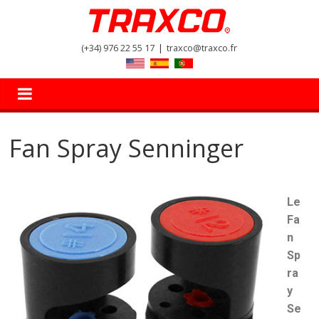
(+34) 976 22 55 17
|
traxco@traxco.fr
Fan Spray Senninger
Le
Fa
n
Sp
ra
y
Se