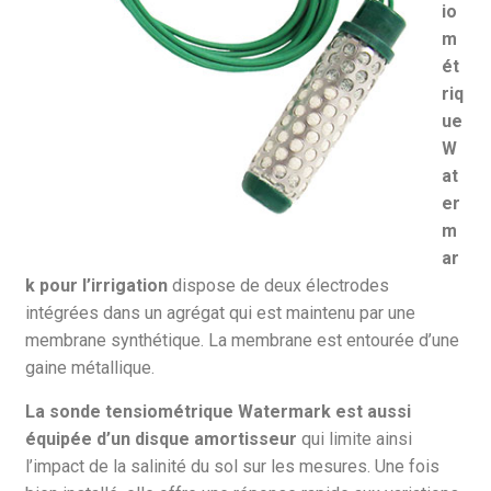
io
m
ét
riq
ue
W
at
er
m
ar
k pour l’irrigation
dispose de deux électrodes
intégrées dans un agrégat qui est maintenu par une
membrane synthétique. La membrane est entourée d’une
gaine métallique.
La sonde tensiométrique Watermark est aussi
équipée d’un disque amortisseur
qui limite ainsi
l’impact de la salinité du sol sur les mesures. Une fois