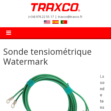
(+34) 976 22 55 17
|
traxco@traxco.fr
Sonde tensiométrique
Watermark
La
so
nd
e
te
ns