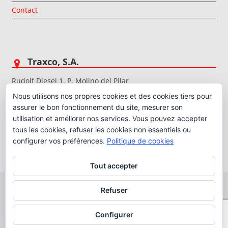
Contact
Traxco, S.A.
Rudolf Diesel 1, P. Molino del Pilar
50015 Saragosse (Espagne)
Nous utilisons nos propres cookies et des cookies tiers pour
Téléphone. (+34) 976225517
assurer le bon fonctionnement du site, mesurer son
Numéro.Fax. (+34) 976227206
utilisation et améliorer nos services. Vous pouvez accepter
E-mail:
traxco@traxco.fr
www.traxco.fr
tous les cookies, refuser les cookies non essentiels ou
configurer vos préférences.
Politique de cookies
Tout accepter
Refuser
Copyright © 2026 Traxco, S.A.
Configurer