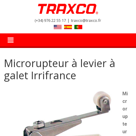
(+34) 976 22 55 17
|
traxco@traxco.fr
Microrupteur à levier à
galet Irrifrance
Mi
cr
or
up
te
ur