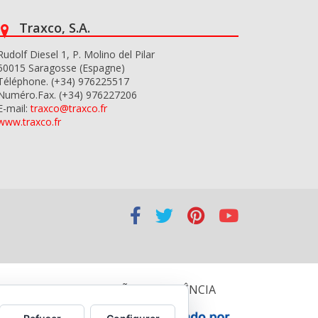
Traxco, S.A.
Rudolf Diesel 1, P. Molino del Pilar
50015 Saragosse (Espagne)
Téléphone. (+34) 976225517
Numéro.Fax. (+34) 976227206
E-mail:
traxco@traxco.fr
www.traxco.fr
NISMO DE RECUPERAÇÃO E RESILIÊNCIA