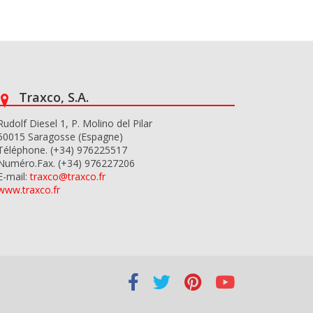
Traxco, S.A.
Rudolf Diesel 1, P. Molino del Pilar
50015 Saragosse (Espagne)
Téléphone. (+34) 976225517
Numéro.Fax. (+34) 976227206
E-mail:
traxco@traxco.fr
www.traxco.fr