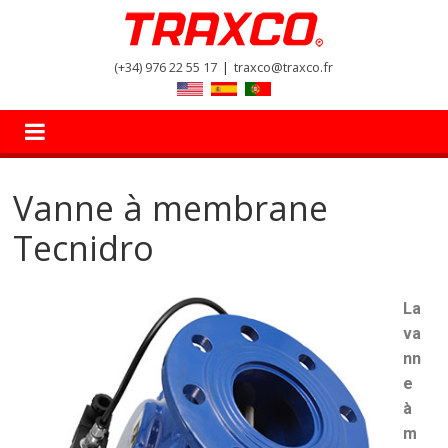
(+34) 976 22 55 17
|
traxco@traxco.fr
Vanne à membrane
Tecnidro
La
va
nn
e
à
m