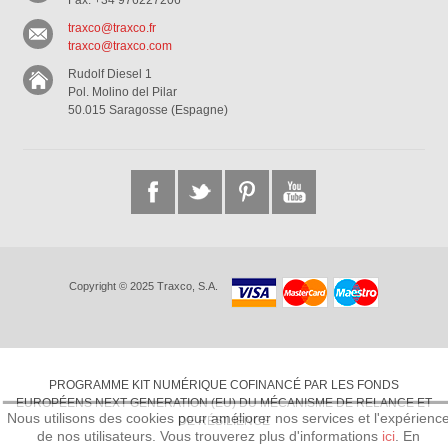
Fax: +34 976227206
traxco@traxco.fr
traxco@traxco.com
Rudolf Diesel 1
Pol. Molino del Pilar
50.015 Saragosse (Espagne)
Copyright © 2025 Traxco, S.A.
PROGRAMME KIT NUMÉRIQUE COFINANCÉ PAR LES FONDS
EUROPÉENS NEXT GENERATION (EU) DU MÉCANISME DE RELANCE ET
Nous utilisons des cookies pour améliorer nos services et l'expérienc
DE RÉSILIENCE
de nos utilisateurs. Vous trouverez plus d'informations
ici
. En