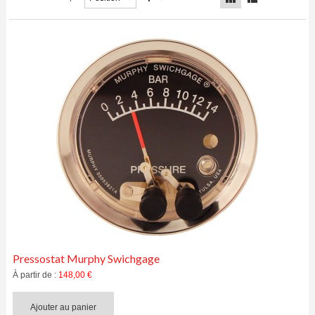
MACHINERIE AGRICOLE
IRRIGATION ET ACCESSOIRES
SÉCURITÉ ET TRANSPORT
INSTRUMENTATION ET CONTRÔLE
PRESSOSTATS
ÉLECTROAIMANTS ET APPAREILS POUR
MOTEURS DIESEL
Pressostat Murphy Swichgage
À partir de :
148,00 €
Ajouter au panier