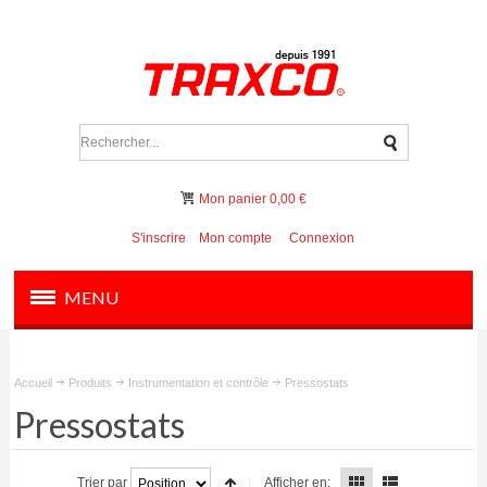
Mon panier
0,00 €
S'inscrire
Mon compte
Connexion
MENU
PRODUITS
Accueil
Produits
Instrumentation et contrôle
Pressostats
OUTILS ET INSTRUMENTS
Pressostats
FILTRATION ET VANNES
Trier par
Afficher en: