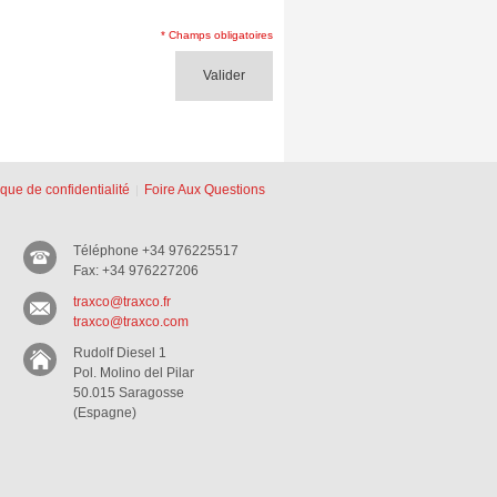
* Champs obligatoires
Valider
ique de confidentialité
Foire Aux Questions
Téléphone +34 976225517
Fax: +34 976227206
traxco@traxco.fr
traxco@traxco.com
Rudolf Diesel 1
Pol. Molino del Pilar
50.015 Saragosse
(Espagne)