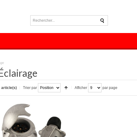
age
Éclairage
 article(s)
Trier par
Afficher
par page