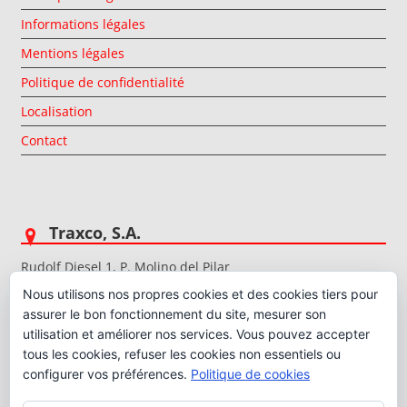
Informations légales
Mentions légales
Politique de confidentialité
Localisation
Contact
Traxco, S.A.
Rudolf Diesel 1, P. Molino del Pilar
50015 Saragosse (Espagne)
Nous utilisons nos propres cookies et des cookies tiers pour
Téléphone. (+34) 976225517
assurer le bon fonctionnement du site, mesurer son
Numéro.Fax. (+34) 976227206
utilisation et améliorer nos services. Vous pouvez accepter
E-mail:
traxco@traxco.fr
www.traxco.fr
tous les cookies, refuser les cookies non essentiels ou
configurer vos préférences.
Politique de cookies